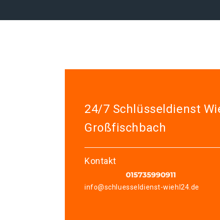
24/7 Schlüsseldienst Wi
Großfischbach
Kontakt
info@schluesseldienst-wiehl24.de