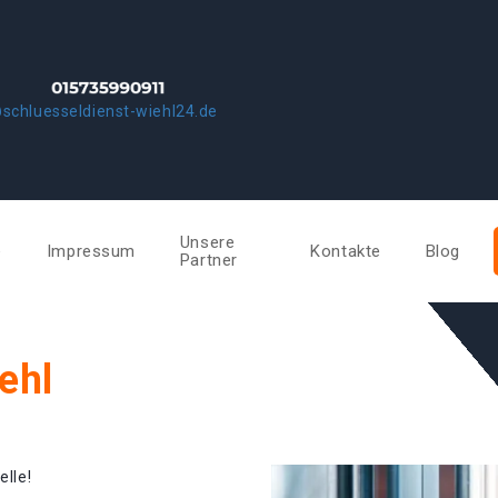
schluesseldienst-wiehl24.de
Unsere
e
Impressum
Kontakte
Blog
Partner
ehl
elle!