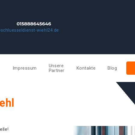
schluesseldienst-wiehl24.de
Unsere
e
Impressum
Kontakte
Blog
Partner
ehl
elle!